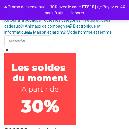
Passer
🔥Promo de bienvenue :
-10%
avec le code
ETS10
| 👉 Payez en 4X
au
sans frais !
Ignorer
contenu
Retour à la boutique
Toutes les catégories
✨ Fêtes et idées
cadeaux
🐶 Animaux de compagnie
🎧 Electronique et
informatique
🏡 Maison et jardin
👚 Mode homme et femme