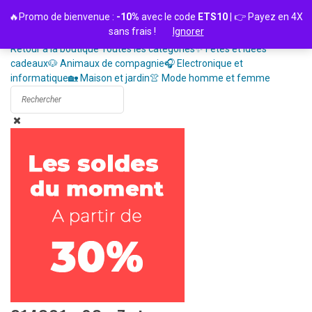
Passer
🔥Promo de bienvenue :
-10%
avec le code
ETS10
| 👉 Payez en 4X
au
sans frais !
Ignorer
contenu
Retour à la boutique
Toutes les catégories
✨ Fêtes et idées
cadeaux
🐶 Animaux de compagnie
🎧 Electronique et
informatique
🏡 Maison et jardin
👚 Mode homme et femme