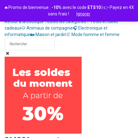
Passer
🔥Promo de bienvenue :
-10%
avec le code
ETS10
| 👉 Payez en 4X
au
sans frais !
Ignorer
contenu
Retour à la boutique
Toutes les catégories
✨ Fêtes et idées
cadeaux
🐶 Animaux de compagnie
🎧 Electronique et
informatique
🏡 Maison et jardin
👚 Mode homme et femme