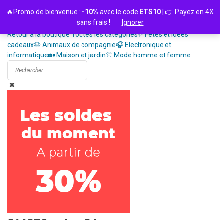
Passer
🔥Promo de bienvenue :
-10%
avec le code
ETS10
| 👉 Payez en 4X
au
sans frais !
Ignorer
contenu
Retour à la boutique
Toutes les catégories
✨ Fêtes et idées
cadeaux
🐶 Animaux de compagnie
🎧 Electronique et
informatique
🏡 Maison et jardin
👚 Mode homme et femme