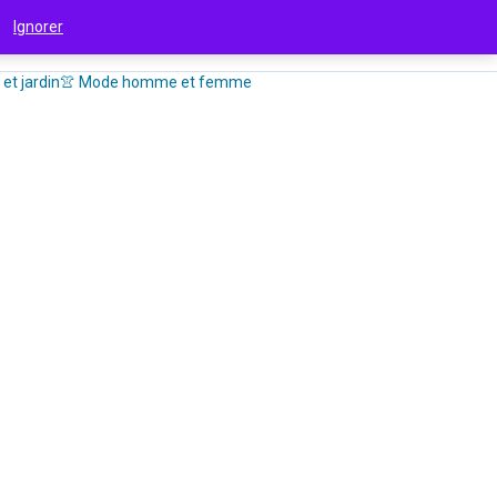
 !
Ignorer
et jardin
👚 Mode homme et femme