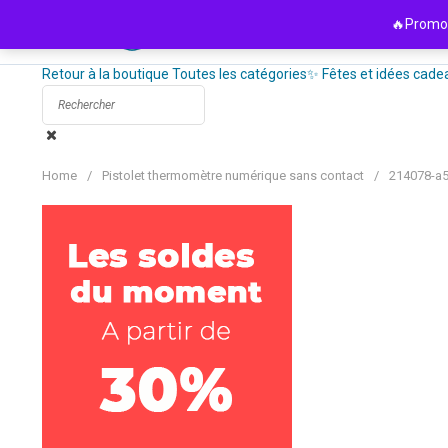
Passer
🔥Promo 
au
contenu
Retour à la boutique
Toutes les catégories
✨ Fêtes et idées cade
Home
/
Pistolet thermomètre numérique sans contact
/
214078-a5