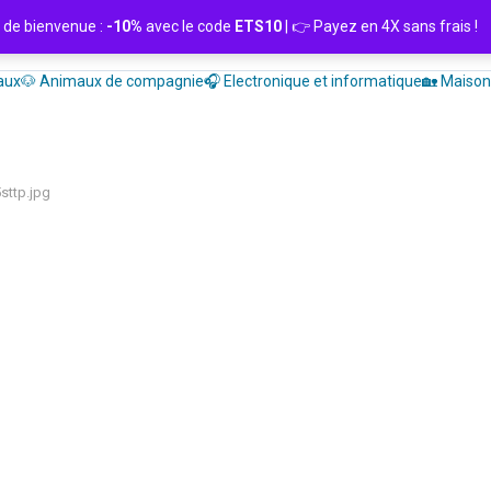
de bienvenue :
-10%
avec le code
ETS10
| 👉 Payez en 4X sans frais
aux
🐶 Animaux de compagnie
🎧 Electronique et informatique
🏡 Maison 
sttp.jpg