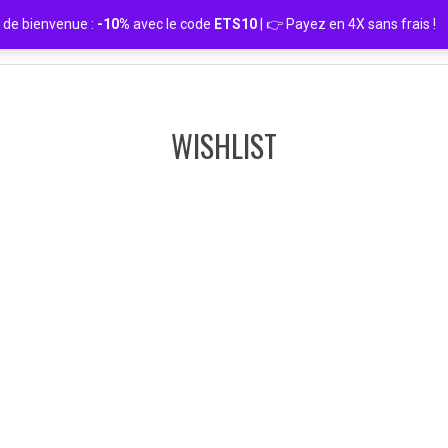
de bienvenue :
-10%
avec le code
ETS10
| 👉 Payez en 4X sans frais
WISHLIST