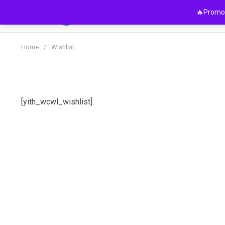
Passer
🔥Promo 
au
contenu
Home
/
Wishlist
[yith_wcwl_wishlist]