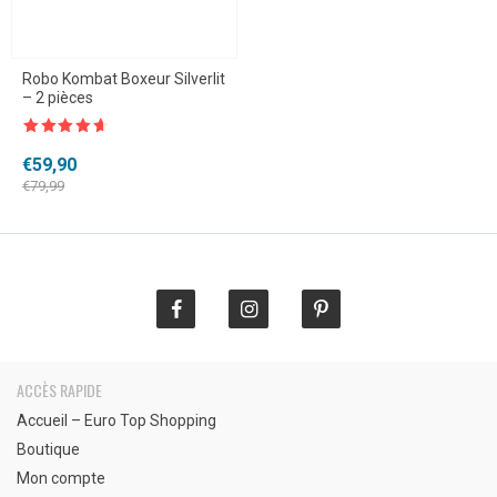
Robo Kombat Boxeur Silverlit
– 2 pièces
Note
4.5
sur 5
Le
Le
€
59,90
prix
prix
€
79,99
initial
actuel
était :
est :
€79,99.
€59,90.
ACCÈS RAPIDE
Accueil – Euro Top Shopping
Boutique
Mon compte