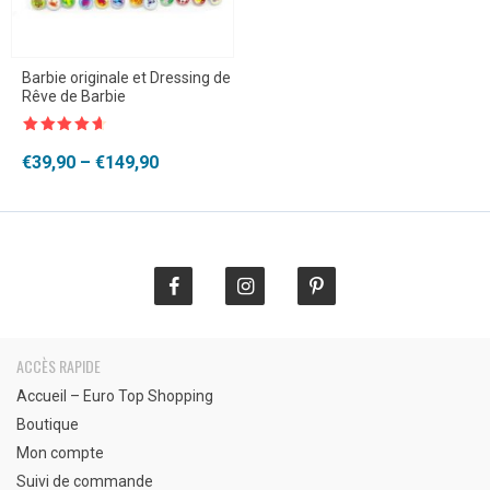
Barbie originale et Dressing de
Rêve de Barbie
Note
4.5
sur 5
Plage
€
39,90
–
€
149,90
de
prix :
€39,90
à
€149,90
ACCÈS RAPIDE
Accueil – Euro Top Shopping
Boutique
Mon compte
Suivi de commande