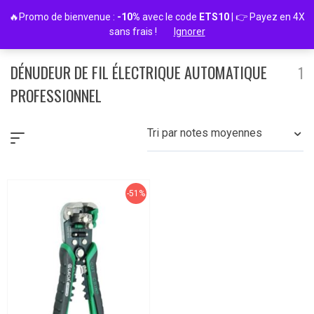
Passer
🔥Promo de bienvenue :
-10%
avec le code
ETS10
| 👉 Payez en 4X
au
sans frais !
Ignorer
contenu
DÉNUDEUR DE FIL ÉLECTRIQUE AUTOMATIQUE
1
PROFESSIONNEL
Tri par notes moyennes
-51%