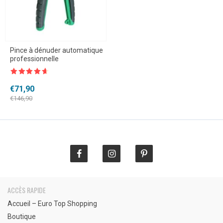
Pince à dénuder automatique
professionnelle
Note
4.5
sur 5
Le
Le
€
71,90
prix
prix
€
146,90
initial
actuel
était :
est :
€146,90.
€71,90.
ACCÈS RAPIDE
Accueil – Euro Top Shopping
Boutique