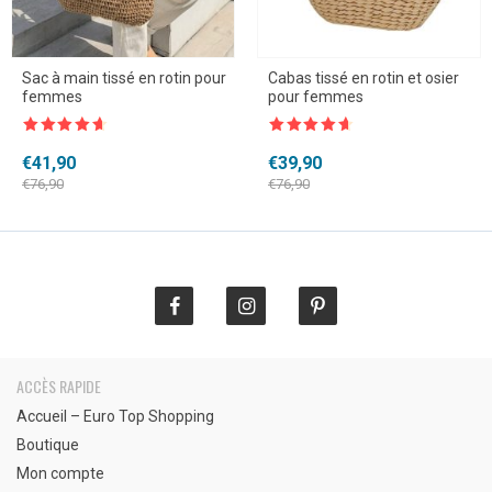
Sac à main tissé en rotin pour
Cabas tissé en rotin et osier
femmes
pour femmes
Note
4.5
Note
4.5
sur 5
sur 5
Le
Le
Le
Le
€
41,90
€
39,90
prix
prix
prix
prix
€
76,90
€
76,90
initial
actuel
initial
actuel
était :
est :
était :
est :
€76,90.
€41,90.
€76,90.
€39,90.
ACCÈS RAPIDE
Accueil – Euro Top Shopping
Boutique
Mon compte