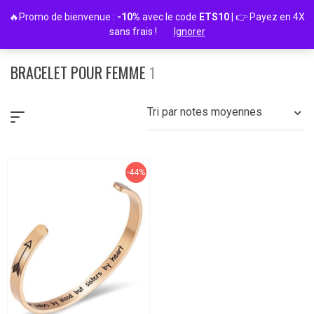
Passer
🔥Promo de bienvenue :
-10%
avec le code
ETS10
| 👉 Payez en 4X
au
sans frais !
Ignorer
contenu
BRACELET POUR FEMME
1
Tri par notes moyennes
-44%