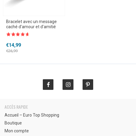
Bracelet avec un message
caché d’amour et d’amitié
Note
4.5
sur 5
Le
Le
€
14,99
prix
prix
€
26,99
initial
actuel
était :
est :
€26,99.
€14,99.
ACCÈS RAPIDE
Accueil – Euro Top Shopping
Boutique
Mon compte