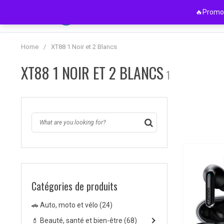
Passer
🔥Promo 
au
contenu
Home
/
XT88 1 Noir et 2 Blancs
XT88 1 NOIR ET 2 BLANCS
1
Catégories de produits
💄 Beauté, santé e
💎 Bijoux et mont
🎧 Electronique e
🏡 Maison et jardi
👶 Maternité et e
👚 Mode homme 
👜 Sacs et chauss
🏋️‍♀️ Sports et loisir
🚗 Auto, moto et vélo
(24)
Détente et som
Bagues et boucle
Accessoires de 
Animaux de co
Accessoires fill
Accessoires Mo
Chaussures f
Accessoires de
💄 Beauté, santé et bien-être
(68)