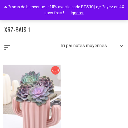
Passer
🔥Promo de bienvenue :
-10%
avec le code
ETS10
| 👉 Payez en 4X
au
sans frais !
Ignorer
contenu
XRZ-BAIS
1
Tri par notes moyennes
-38%