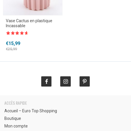
Vase Cactus en plastique
Incassable
Note
4.5
sur 5
Le
Le
€
15,99
prix
prix
€
25,99
initial
actuel
était :
est :
€25,99.
€15,99.
ACCÈS RAPIDE
Accueil – Euro Top Shopping
Boutique
Mon compte