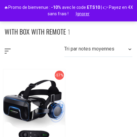
Passer
🔥Promo de bienvenue :
-10%
avec le code
ETS10
| 👉 Payez en 4X
au
sans frais !
Ignorer
contenu
WITH BOX WITH REMOTE
1
Tri par notes moyennes
-57%