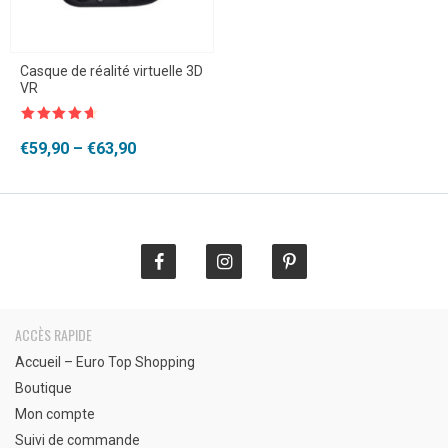
Casque de réalité virtuelle 3D
VR
Note
4.5
sur 5
Plage
€
59,90
–
€
63,90
de
prix :
€59,90
à
€63,90
ACCÈS RAPIDE
Accueil – Euro Top Shopping
Boutique
Mon compte
Suivi de commande