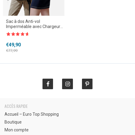
Sac à dos Anti-vol
Imperméable avec Chargeur
USB
Note
4.5
sur 5
Le
Le
€
49,90
prix
prix
€
77,99
initial
actuel
était :
est :
€77,99.
€49,90.
ACCÈS RAPIDE
Accueil – Euro Top Shopping
Boutique
Mon compte