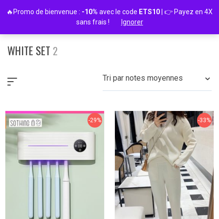
Passer
🔥Promo de bienvenue :
-10%
avec le code
ETS10
| 👉 Payez en 4X
au
sans frais !
Ignorer
contenu
WHITE SET
2
Tri par notes moyennes
-29%
-33%