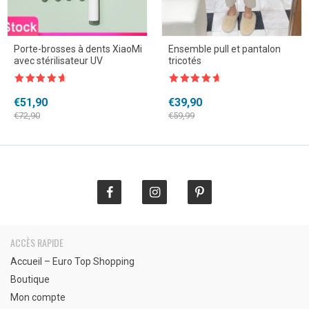
Porte-brosses à dents XiaoMi
Ensemble pull et pantalon
avec stérilisateur UV
tricotés
Note
4.5
Note
4.5
sur 5
sur 5
Le
Le
Le
Le
€
51,90
€
39,90
prix
prix
prix
prix
€
72,90
€
59,99
initial
actuel
initial
actuel
était :
est :
était :
est :
€72,90.
€51,90.
€59,99.
€39,90.
ACCÈS RAPIDE
Accueil – Euro Top Shopping
Boutique
Mon compte