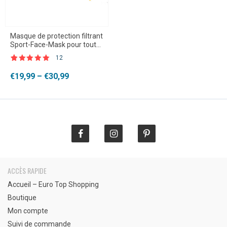
Masque de protection filtrant
Sport-Face-Mask pour tout
type de sport
12
Noté
12
4.92
sur 5 basé
Plage
€
19,99
–
€
30,99
sur
de
notations
client
prix :
€19,99
à
€30,99
ACCÈS RAPIDE
Accueil – Euro Top Shopping
Boutique
Mon compte
Suivi de commande