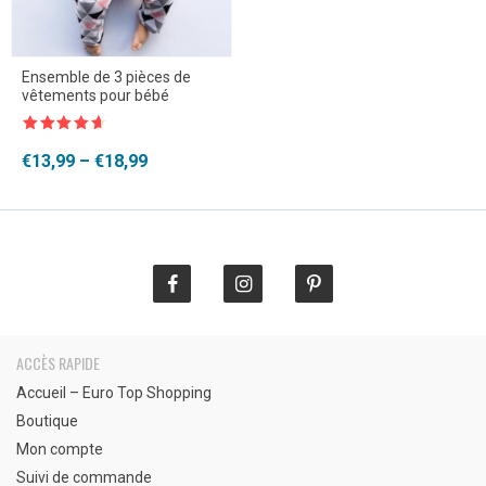
Ensemble de 3 pièces de
vêtements pour bébé
Note
4.5
sur 5
Plage
€
13,99
–
€
18,99
de
prix :
€13,99
à
€18,99
ACCÈS RAPIDE
Accueil – Euro Top Shopping
Boutique
Mon compte
Suivi de commande