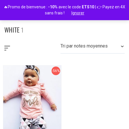
Passer
🔥Promo de bienvenue :
-10%
avec le code
ETS10
| 👉 Payez en 4X
au
sans frais !
Ignorer
contenu
WHITE
1
Tri par notes moyennes
-56%