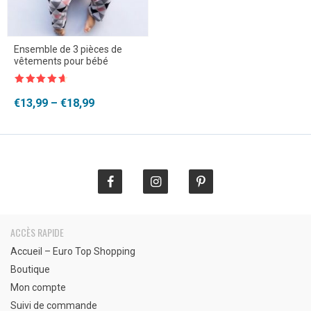
Ensemble de 3 pièces de
vêtements pour bébé
Note
4.5
sur 5
Plage
€
13,99
–
€
18,99
de
prix :
€13,99
à
€18,99
ACCÈS RAPIDE
Accueil – Euro Top Shopping
Boutique
Mon compte
Suivi de commande