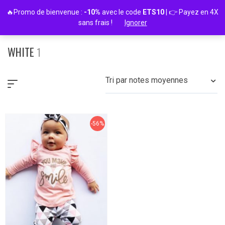
Passer
🔥Promo de bienvenue :
-10%
avec le code
ETS10
| 👉 Payez en 4X
au
sans frais !
Ignorer
contenu
WHITE
1
Tri par notes moyennes
-56%