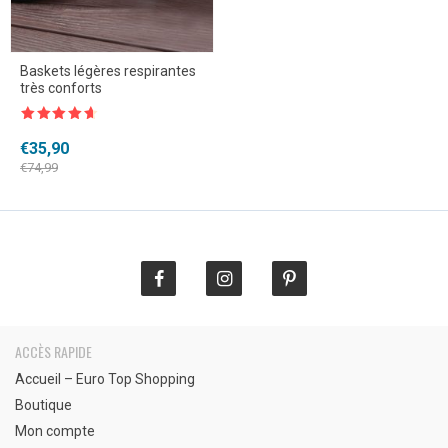
Baskets légères respirantes
très conforts
Note
4.5
sur 5
Le
Le
€
35,90
prix
prix
€
74,99
initial
actuel
était :
est :
€74,99.
€35,90.
ACCÈS RAPIDE
Accueil – Euro Top Shopping
Boutique
Mon compte