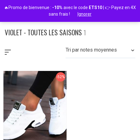
Passer
🔥Promo de bienvenue :
-10%
avec le code
ETS10
| 👉 Payez en 4X
au
sans frais !
Ignorer
contenu
VIOLET - TOUTES LES SAISONS
1
Tri par notes moyennes
-52%