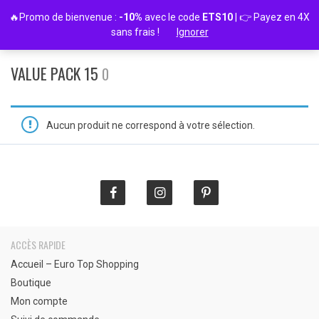
Passer
🔥Promo de bienvenue :
-10%
avec le code
ETS10
| 👉 Payez en 4X
au
sans frais !
Ignorer
contenu
VALUE PACK 15
0
Aucun produit ne correspond à votre sélection.
ACCÈS RAPIDE
Accueil – Euro Top Shopping
Boutique
Mon compte