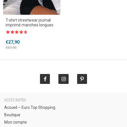
T-shirt streetwear journal
imprimé manches longues
Note
4.5
sur 5
Le
Le
€
27,90
prix
prix
€
37,90
initial
actuel
était :
est :
€37,90.
€27,90.
ACCÈS RAPIDE
Accueil – Euro Top Shopping
Boutique
Mon compte