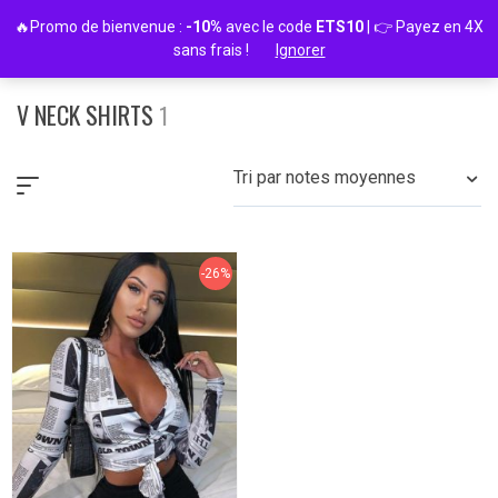
Passer
🔥Promo de bienvenue :
-10%
avec le code
ETS10
| 👉 Payez en 4X
au
sans frais !
Ignorer
contenu
V NECK SHIRTS
1
Tri par notes moyennes
-26%