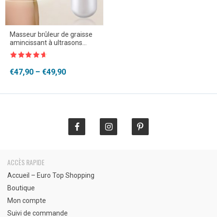
Masseur brûleur de graisse
amincissant à ultrasons
infrarouge
Note
4.5
sur 5
Plage
€
47,90
–
€
49,90
de
prix :
€47,90
à
€49,90
ACCÈS RAPIDE
Accueil – Euro Top Shopping
Boutique
Mon compte
Suivi de commande