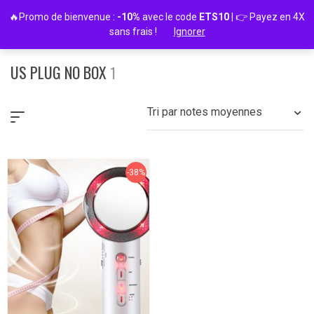
Passer
🔥Promo de bienvenue :
-10%
avec le code
ETS10
| 👉 Payez en 4X
au
sans frais !
Ignorer
contenu
US PLUG NO BOX
1
Tri par notes moyennes
-38%