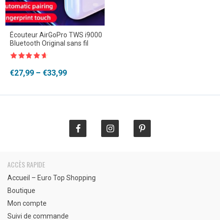
Écouteur AirGoPro TWS i9000
Bluetooth Original sans fil
Note
4.5
sur 5
Plage
€
27,99
–
€
33,99
de
prix :
€27,99
à
€33,99
ACCÈS RAPIDE
Accueil – Euro Top Shopping
Boutique
Mon compte
Suivi de commande