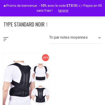
Passer
🔥Promo de bienvenue :
-10%
avec le code
ETS10
| 👉 Payez en 4X
au
sans frais !
Ignorer
contenu
TYPE STANDARD NOIR
1
Tri par notes moyennes
-46%