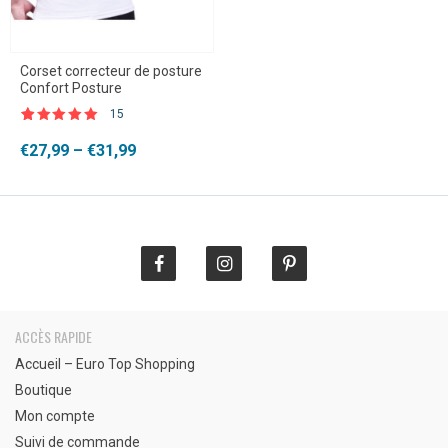
Corset correcteur de posture
Confort Posture
15
Noté
15
4.87
sur 5 basé
Plage
€
27,99
–
€
31,99
sur
de
notations
client
prix :
€27,99
à
€31,99
ACCÈS RAPIDE
Accueil – Euro Top Shopping
Boutique
Mon compte
Suivi de commande