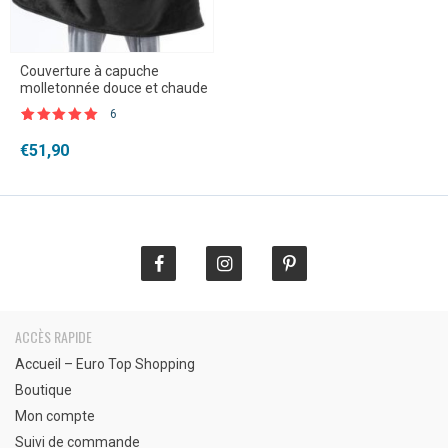
Couverture à capuche
molletonnée douce et chaude
6
Noté
6
5.00
sur 5 basé
€
51,90
sur
notations
client
ACCÈS RAPIDE
Accueil – Euro Top Shopping
Boutique
Mon compte
Suivi de commande