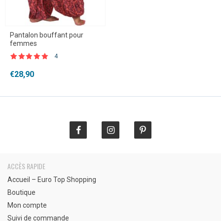
Pantalon bouffant pour
femmes
4
Noté
4
5.00
sur 5 basé
€
28,90
sur
notations
client
ACCÈS RAPIDE
Accueil – Euro Top Shopping
Boutique
Mon compte
Suivi de commande