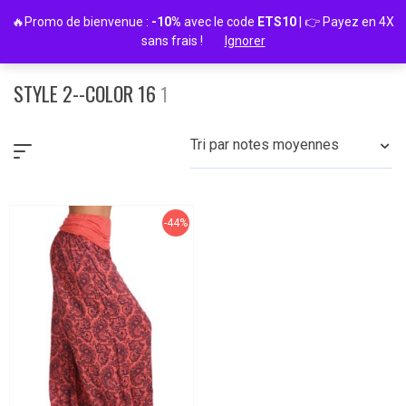
Passer
🔥Promo de bienvenue :
-10%
avec le code
ETS10
| 👉 Payez en 4X
au
sans frais !
Ignorer
contenu
STYLE 2--COLOR 16
1
Tri par notes moyennes
-44%