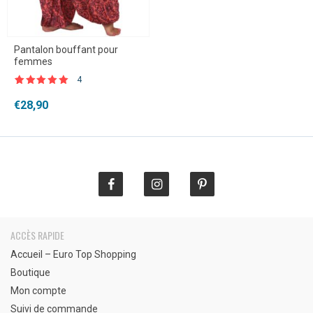
Pantalon bouffant pour
femmes
4
Noté
4
5.00
sur 5 basé
€
28,90
sur
notations
client
ACCÈS RAPIDE
Accueil – Euro Top Shopping
Boutique
Mon compte
Suivi de commande