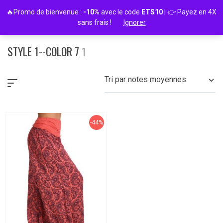
Passer
🔥Promo de bienvenue :
-10%
avec le code
ETS10
| 👉 Payez en 4X
au
sans frais !
Ignorer
contenu
STYLE 1--COLOR 7
1
Tri par notes moyennes
-44%