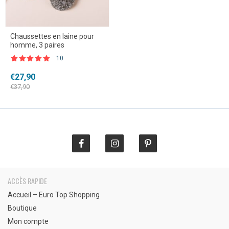
Chaussettes en laine pour
homme, 3 paires
10
Noté
10
4.90
sur 5 basé
Le
Le
€
27,90
sur
prix
prix
notations
€
37,90
client
initial
actuel
était :
est :
€37,90.
€27,90.
ACCÈS RAPIDE
Accueil – Euro Top Shopping
Boutique
Mon compte