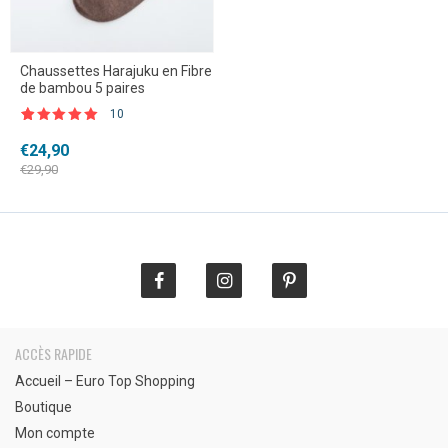
Chaussettes Harajuku en Fibre
de bambou 5 paires
10
Noté
10
5.00
sur 5 basé
Le
Le
€
24,90
sur
prix
prix
notations
€
29,90
client
initial
actuel
était :
est :
€29,90.
€24,90.
ACCÈS RAPIDE
Accueil – Euro Top Shopping
Boutique
Mon compte