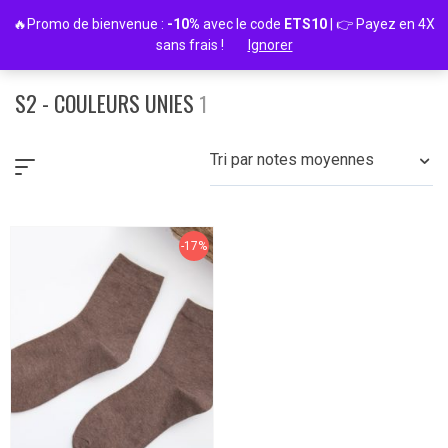
Passer
🔥Promo de bienvenue :
-10%
avec le code
ETS10
| 👉 Payez en 4X
au
sans frais !
Ignorer
contenu
S2 - COULEURS UNIES
1
Tri par notes moyennes
-17%