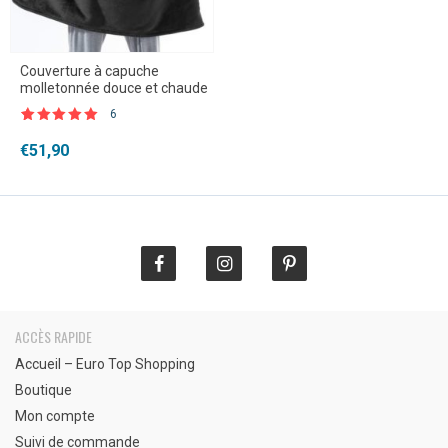
Couverture à capuche
molletonnée douce et chaude
6
Noté
6
5.00
sur 5 basé
€
51,90
sur
notations
client
ACCÈS RAPIDE
Accueil – Euro Top Shopping
Boutique
Mon compte
Suivi de commande