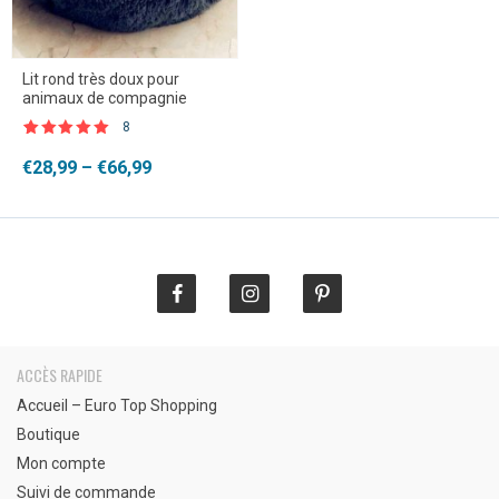
Lit rond très doux pour
animaux de compagnie
8
Noté
8
4.88
sur 5 basé
Plage
€
28,99
–
€
66,99
sur
de
notations
client
prix :
€28,99
à
€66,99
ACCÈS RAPIDE
Accueil – Euro Top Shopping
Boutique
Mon compte
Suivi de commande