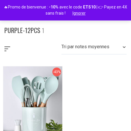
Passer
🔥Promo de bienvenue :
-10%
avec le code
ETS10
| 👉 Payez en 4X
au
sans frais !
Ignorer
contenu
PURPLE-12PCS
1
Tri par notes moyennes
-43%