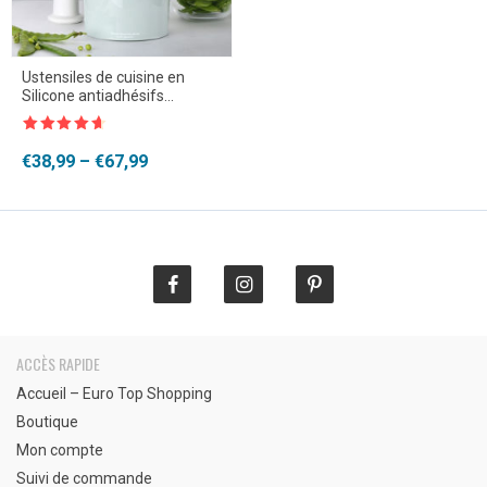
Ustensiles de cuisine en
Silicone antiadhésifs
résistants à la chaleur
Note
4.5
sur 5
Plage
€
38,99
–
€
67,99
de
prix :
€38,99
à
€67,99
ACCÈS RAPIDE
Accueil – Euro Top Shopping
Boutique
Mon compte
Suivi de commande