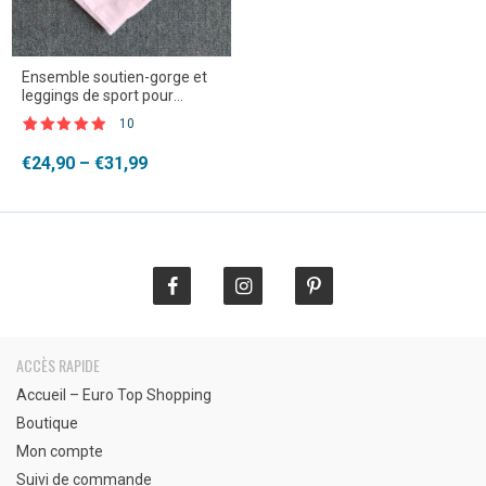
Ensemble soutien-gorge et
leggings de sport pour
femmes
10
Noté
10
4.80
sur 5
Plage
€
24,90
–
€
31,99
basé sur
de
notations
client
prix :
€24,90
à
€31,99
ACCÈS RAPIDE
Accueil – Euro Top Shopping
Boutique
Mon compte
Suivi de commande