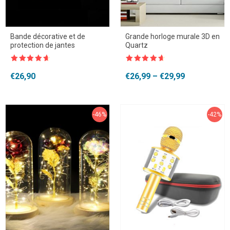
Bande décorative et de
Grande horloge murale 3D en
protection de jantes
Quartz
Note
4.5
Note
4.5
sur 5
sur 5
Plage
€
26,90
€
26,99
–
€
29,99
de
prix :
€26,99
à
-46%
-42%
€29,99