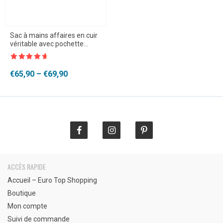
Sac à mains affaires en cuir
véritable avec pochette
d’ordinateur
Note
4.5
sur 5
Plage
€
65,90
–
€
69,90
de
prix :
€65,90
à
€69,90
ACCÈS RAPIDE
Accueil – Euro Top Shopping
Boutique
Mon compte
Suivi de commande