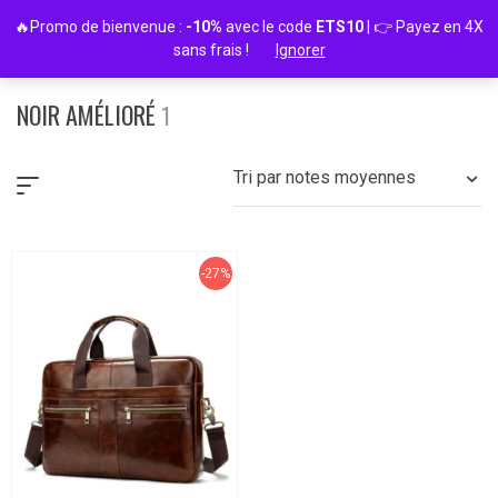
Passer
🔥Promo de bienvenue :
-10%
avec le code
ETS10
| 👉 Payez en 4X
au
sans frais !
Ignorer
contenu
NOIR AMÉLIORÉ
1
Tri par notes moyennes
-27%