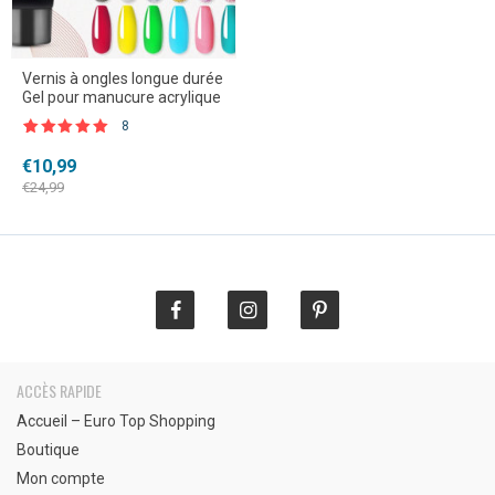
Vernis à ongles longue durée
Gel pour manucure acrylique
8
Noté
8
4.88
sur 5 basé
Le
Le
€
10,99
sur
prix
prix
notations
€
24,99
client
initial
actuel
était :
est :
€24,99.
€10,99.
ACCÈS RAPIDE
Accueil – Euro Top Shopping
Boutique
Mon compte