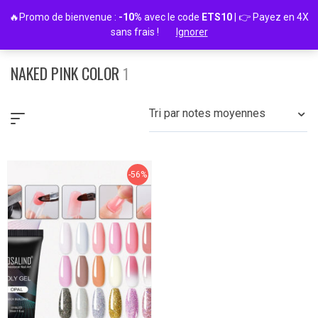
Passer
🔥Promo de bienvenue :
-10%
avec le code
ETS10
| 👉 Payez en 4X
au
sans frais !
Ignorer
contenu
NAKED PINK COLOR
1
Tri par notes moyennes
-56%