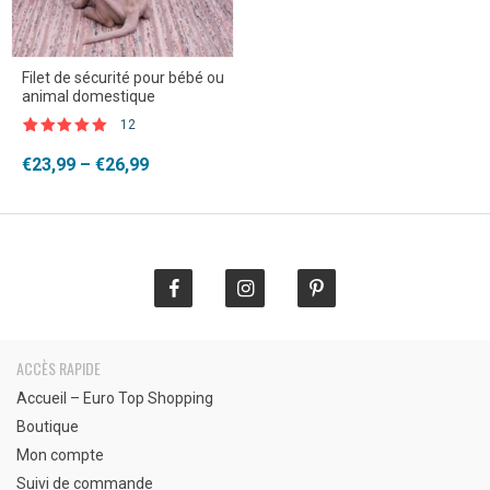
Filet de sécurité pour bébé ou
animal domestique
12
Noté
12
4.83
sur 5
Plage
€
23,99
–
€
26,99
basé sur
de
notations
client
prix :
€23,99
à
€26,99
ACCÈS RAPIDE
Accueil – Euro Top Shopping
Boutique
Mon compte
Suivi de commande