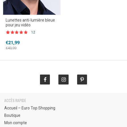
Lunettes anti-lumière bleue
pour jeu vidéo
12
Noté
12
4.83
sur 5
Le
Le
€
21,99
basé sur
prix
prix
notations
€
40,99
client
initial
actuel
était :
est :
€40,99.
€21,99.
ACCÈS RAPIDE
Accueil – Euro Top Shopping
Boutique
Mon compte