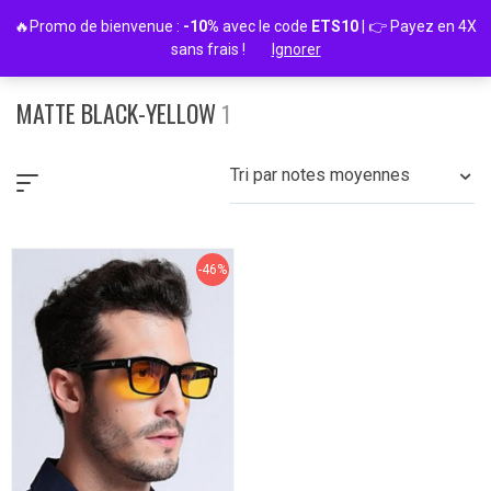
Passer
🔥Promo de bienvenue :
-10%
avec le code
ETS10
| 👉 Payez en 4X
au
sans frais !
Ignorer
contenu
MATTE BLACK-YELLOW
1
Tri par notes moyennes
-46%