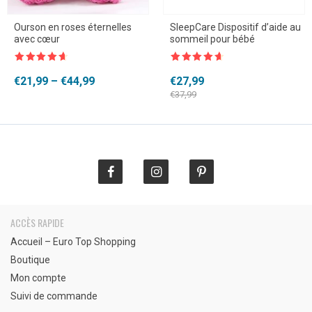
Ourson en roses éternelles
SleepCare Dispositif d’aide au
avec cœur
sommeil pour bébé
Note
4.5
Note
4.5
sur 5
sur 5
Plage
Le
Le
€
21,99
–
€
44,99
€
27,99
de
prix
prix
€
37,99
prix :
initial
actuel
€21,99
était :
est :
à
€37,99.
€27,99.
€44,99
ACCÈS RAPIDE
Accueil – Euro Top Shopping
Boutique
Mon compte
Suivi de commande