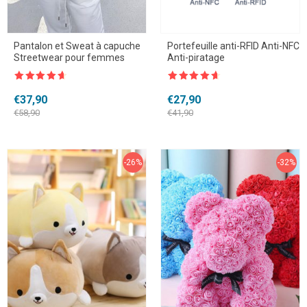
Pantalon et Sweat à capuche
Portefeuille anti-RFID Anti-NFC
Streetwear pour femmes
Anti-piratage
Note
4.5
Note
4.5
sur 5
sur 5
Le
Le
Le
Le
€
37,90
€
27,90
prix
prix
prix
prix
€
58,90
€
41,90
initial
actuel
initial
actuel
était :
est :
était :
est :
€58,90.
€37,90.
€41,90.
€27,90.
-26%
-32%