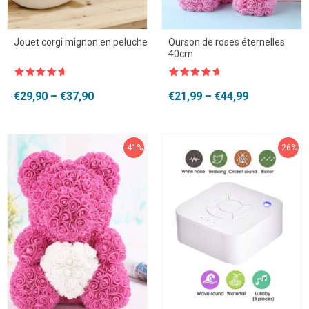
Jouet corgi mignon en peluche
Ourson de roses éternelles
40cm
Note
4.5
Note
4.5
sur 5
sur 5
Plage
Plage
€
29,90
–
€
37,90
€
21,99
–
€
44,99
de
de
prix :
prix :
€29,90
€21,99
à
à
-41%
-26%
€37,90
€44,99