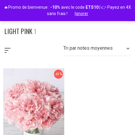
Passer
🔥Promo de bienvenue :
-10%
avec le code
ETS10
| 👉 Payez en 4X
au
sans frais !
Ignorer
contenu
LIGHT PINK
1
Tri par notes moyennes
-41%