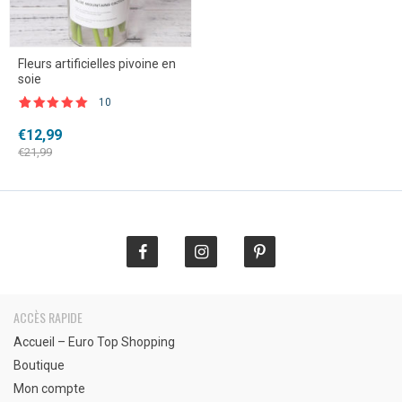
Fleurs artificielles pivoine en
soie
10
Noté
10
4.80
sur 5
Le
Le
€
12,99
basé sur
prix
prix
notations
€
21,99
client
initial
actuel
était :
est :
€21,99.
€12,99.
ACCÈS RAPIDE
Accueil – Euro Top Shopping
Boutique
Mon compte