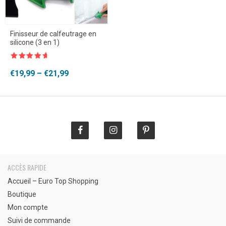
Finisseur de calfeutrage en
silicone (3 en 1)
Note
4.5
sur 5
Plage
€
19,99
–
€
21,99
de
prix :
€19,99
à
€21,99
ACCÈS RAPIDE
Accueil – Euro Top Shopping
Boutique
Mon compte
Suivi de commande