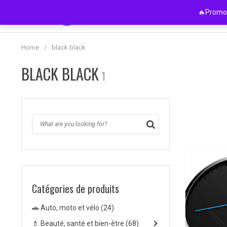
Passer
🔥Promo 
au
contenu
Home
/
black black
BLACK BLACK
1
Catégories de produits
💄 Beauté, santé e
💎 Bijoux et mont
🎧 Electronique e
🏡 Maison et jardi
👶 Maternité et e
👚 Mode homme 
👜 Sacs et chauss
🏋️‍♀️ Sports et loisir
🚗 Auto, moto et vélo
(24)
Détente et som
Bagues et boucle
Accessoires de 
Animaux de co
Accessoires fill
Accessoires Mo
Chaussures f
Accessoires de
💄 Beauté, santé et bien-être
(68)