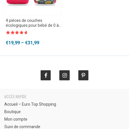
4 pièces de couches
écologiques pour bébé de 0 à
2 ans et de 3 à 15kg
Note
4.5
sur 5
Plage
€
19,99
–
€
31,99
de
prix :
€19,99
à
€31,99
ACCÈS RAPIDE
Accueil – Euro Top Shopping
Boutique
Mon compte
Suivi de commande