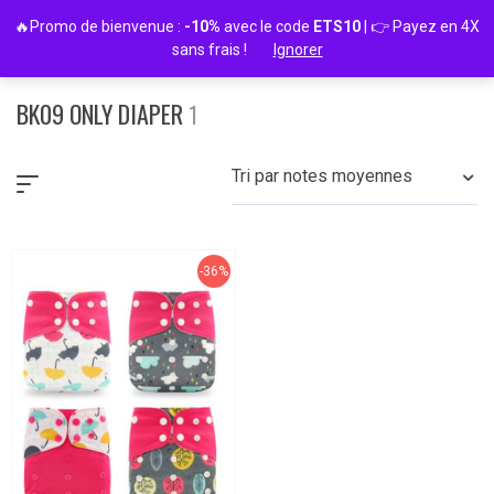
Passer
🔥Promo de bienvenue :
-10%
avec le code
ETS10
| 👉 Payez en 4X
au
sans frais !
Ignorer
contenu
BK09 ONLY DIAPER
1
Tri par notes moyennes
-36%