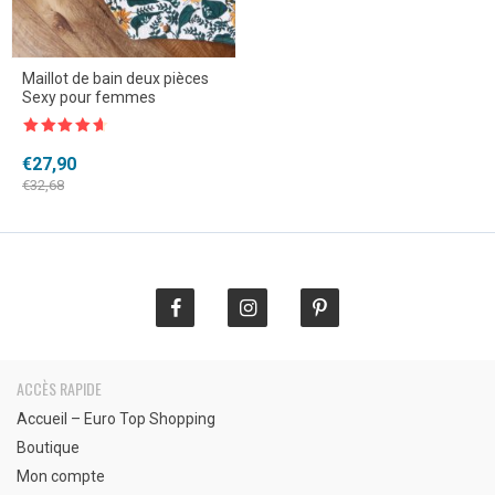
Maillot de bain deux pièces
Sexy pour femmes
Note
4.5
sur 5
Le
Le
€
27,90
prix
prix
€
32,68
initial
actuel
était :
est :
€32,68.
€27,90.
ACCÈS RAPIDE
Accueil – Euro Top Shopping
Boutique
Mon compte