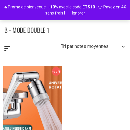
Passer
🔥Promo de bienvenue :
-10%
avec le code
ETS10
| 👉 Payez en 4X
au
sans frais !
Ignorer
contenu
B - MODE DOUBLE
1
Tri par notes moyennes
-38%