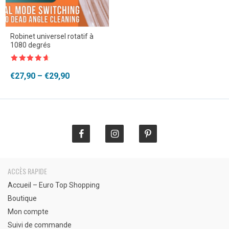
Robinet universel rotatif à
1080 degrés
Note
4.5
sur 5
Plage
€
27,90
–
€
29,90
de
prix :
€27,90
à
€29,90
ACCÈS RAPIDE
Accueil – Euro Top Shopping
Boutique
Mon compte
Suivi de commande