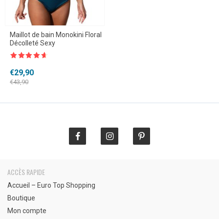
Maillot de bain Monokini Floral
Décolleté Sexy
Note
4.5
sur 5
Le
Le
€
29,90
prix
prix
€
43,90
initial
actuel
était :
est :
€43,90.
€29,90.
ACCÈS RAPIDE
Accueil – Euro Top Shopping
Boutique
Mon compte