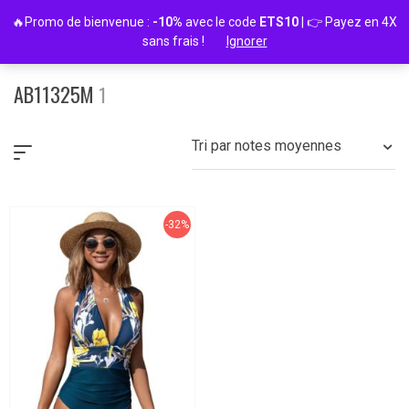
Passer
🔥Promo de bienvenue :
-10%
avec le code
ETS10
| 👉 Payez en 4X
au
sans frais !
Ignorer
contenu
AB11325M
1
Tri par notes moyennes
-32%