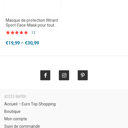
Masque de protection filtrant
Sport-Face-Mask pour tout
type de sport
12
Noté
12
4.92
sur 5 basé
Plage
€
19,99
–
€
30,99
sur
de
notations
client
prix :
€19,99
à
€30,99
ACCÈS RAPIDE
Accueil – Euro Top Shopping
Boutique
Mon compte
Suivi de commande