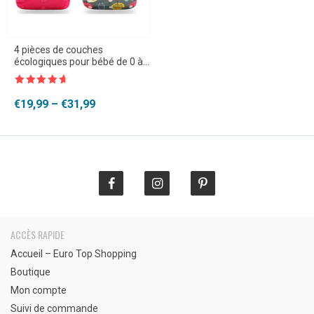
4 pièces de couches
écologiques pour bébé de 0 à
2 ans et de 3 à 15kg
Note
4.5
sur 5
Plage
€
19,99
–
€
31,99
de
prix :
€19,99
à
€31,99
ACCÈS RAPIDE
Accueil – Euro Top Shopping
Boutique
Mon compte
Suivi de commande