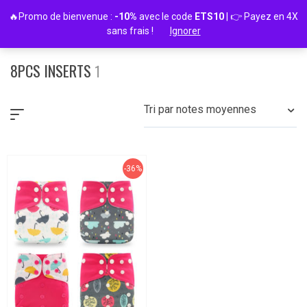
Passer
🔥Promo de bienvenue :
-10%
avec le code
ETS10
| 👉 Payez en 4X
au
sans frais !
Ignorer
contenu
8PCS INSERTS
1
Tri par notes moyennes
-36%