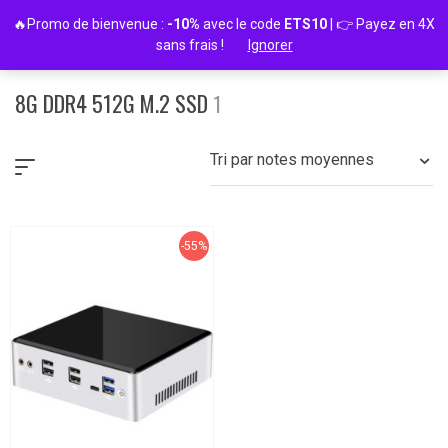
Passer
🔥Promo de bienvenue :
-10%
avec le code
ETS10
| 👉 Payez en 4X
au
sans frais !
Ignorer
contenu
8G DDR4 512G M.2 SSD
1
Tri par notes moyennes
-55%