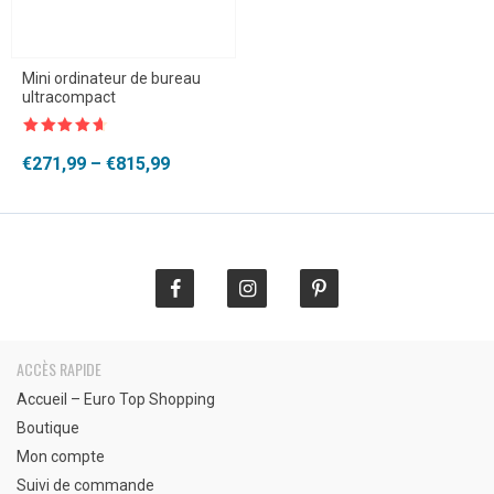
Mini ordinateur de bureau
ultracompact
Note
4.5
sur 5
Plage
€
271,99
–
€
815,99
de
prix :
€271,99
à
€815,99
ACCÈS RAPIDE
Accueil – Euro Top Shopping
Boutique
Mon compte
Suivi de commande